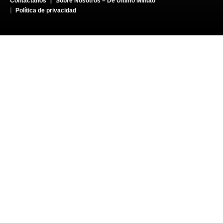
Contáctanos
Sobre Nosotros – De Último Minuto
Política de privacidad