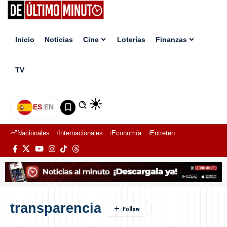
Inicio
Noticias
Cine
Loterías
Finanzas
TV
ES
|
EN
Nacionales
Internacionales
Economía
Entretenimiento
Deport
transparencia