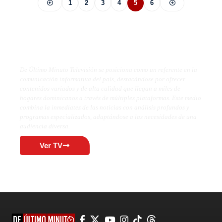
1
2
3
4
5
6
De Último Minuto TV
De Último Minuto Televisión se posiciona como un referente en la
comunicación informativa del país, destacándose por ofrecer
contenidos variados y de alta calidad que llegan a miles de
hogares dominicanos a través de múltiples plataformas. Este medio
combina la inmediatez de las noticias con análisis profundos y
programas especializados, adaptándose a las necesidades de una
audiencia diversa.
Ver TV