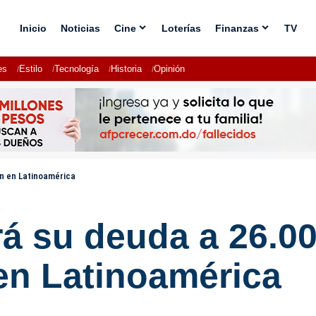
Inicio
Noticias
Cine
Loterías
Finanzas
TV
es
Estilo
Tecnología
Historia
Opinión
ón en Latinoamérica
rá su deuda a 26.0
en Latinoamérica