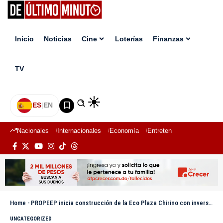
Inicio
Noticias
Cine
Loterías
Finanzas
TV
ES
|
EN
Nacionales
Internacionales
Economía
Entretenimiento
Deport
Home
-
PROPEEP inicia construcción de la Eco Plaza Chirino con inversión de RD$75 millones
UNCATEGORIZED