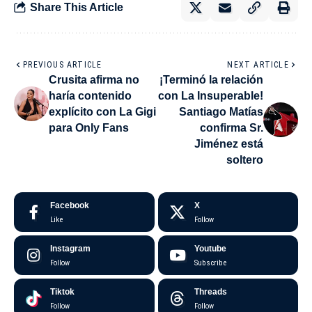
Share This Article
PREVIOUS ARTICLE
NEXT ARTICLE
Crusita afirma no
¡Terminó la relación
haría contenido
con La Insuperable!
explícito con La Gigi
Santiago Matías
para Only Fans
confirma Sr.
Jiménez está
soltero
Facebook
X
Like
Follow
Instagram
Youtube
Follow
Subscribe
Tiktok
Threads
Follow
Follow