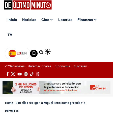
Inicio
Noticias
Cine
Loterías
Finanzas
TV
ES
|
EN
Nacionales
Internacionales
Economía
Entretenimiento
Deport
Home
-
Estrellas reeligen a Miguel Feris como presidente
DEPORTES