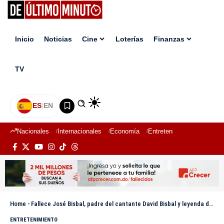
Inicio
Noticias
Cine
Loterías
Finanzas
TV
ES
|
EN
Nacionales
Internacionales
Economía
Entretenimiento
Deport
Home
-
Fallece José Bisbal, padre del cantante David Bisbal y leyenda del boxeo español, a los 84 años
ENTRETENIMIENTO