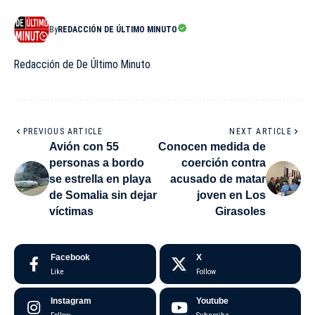
By
REDACCIÓN DE ÚLTIMO MINUTO
Redacción de De Último Minuto
PREVIOUS ARTICLE
NEXT ARTICLE
Avión con 55
Conocen medida de
personas a bordo
coerción contra
se estrella en playa
acusado de matar
de Somalia sin dejar
joven en Los
víctimas
Girasoles
Facebook
X
Like
Follow
Instagram
Youtube