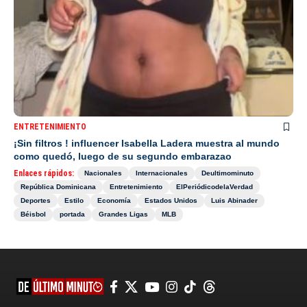
ENTRETENIMIENTO
¡Sin filtros ! influencer Isabella Ladera muestra al mundo
como quedó, luego de su segundo embarazao
Enlaces rápidos:
Nacionales
Internacionales
Deultimominuto
República Dominicana
Entretenimiento
ElPeriódicodelaVerdad
Deportes
Estilo
Economía
Estados Unidos
Luis Abinader
Béisbol
portada
Grandes Ligas
MLB