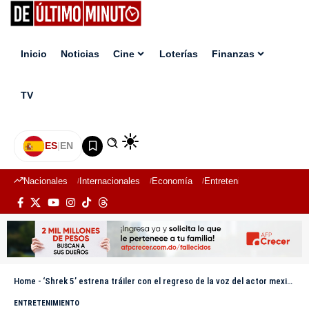
Inicio
Noticias
Cine
Loterías
Finanzas
TV
ES
|
EN
Nacionales
Internacionales
Economía
Entretenimiento
Deport
Home
-
‘Shrek 5’ estrena tráiler con el regreso de la voz del actor mexicano Eugenio Derbez
ENTRETENIMIENTO