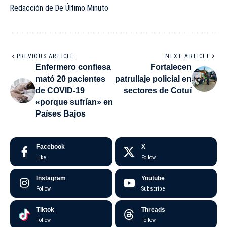
Redacción de De Último Minuto
PREVIOUS ARTICLE
NEXT ARTICLE
Enfermero confiesa
Fortalecen
mató 20 pacientes
patrullaje policial en
de COVID-19
sectores de Cotuí
«porque sufrían» en
Países Bajos
Facebook
X
Like
Follow
Instagram
Youtube
Follow
Subscribe
Tiktok
Threads
Follow
Follow