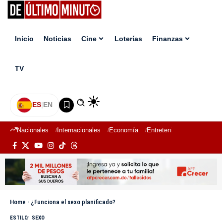
Inicio
Noticias
Cine
Loterías
Finanzas
TV
ES
|
EN
Nacionales
Internacionales
Economía
Entretenimiento
Deport
Home
-
¿Funciona el sexo planificado?
ESTILO
SEXO