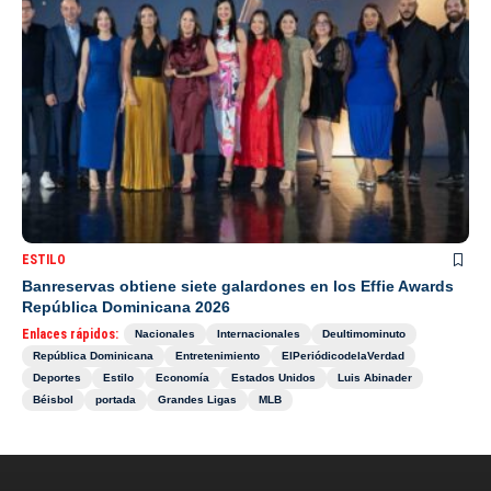
ESTILO
Banreservas obtiene siete galardones en los Effie Awards
República Dominicana 2026
Enlaces rápidos:
Nacionales
Internacionales
Deultimominuto
República Dominicana
Entretenimiento
ElPeriódicodelaVerdad
Deportes
Estilo
Economía
Estados Unidos
Luis Abinader
Béisbol
portada
Grandes Ligas
MLB