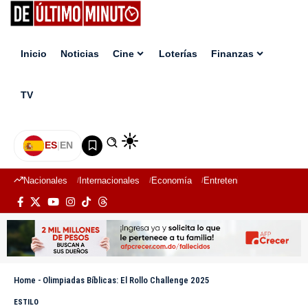
Inicio
Noticias
Cine
Loterías
Finanzas
TV
ES
|
EN
Nacionales
Internacionales
Economía
Entretenimiento
Deport
Home
-
Olimpiadas Bíblicas: El Rollo Challenge 2025
ESTILO