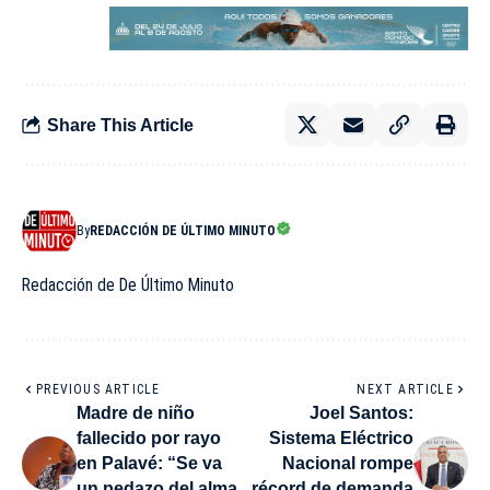
Share This Article
By
REDACCIÓN DE ÚLTIMO MINUTO
Redacción de De Último Minuto
PREVIOUS ARTICLE
NEXT ARTICLE
Madre de niño
Joel Santos:
fallecido por rayo
Sistema Eléctrico
en Palavé: “Se va
Nacional rompe
un pedazo del alma
récord de demanda