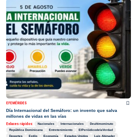
EFEMÉRIDES
Día Internacional del Semáforo: un invento que salva
millones de vidas en las vías
Enlaces rápidos:
Nacionales
Internacionales
Deultimominuto
República Dominicana
Entretenimiento
ElPeriódicodelaVerdad
Deportes
Estilo
Economía
Estados Unidos
Luis Abinader