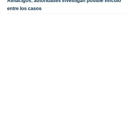
Almácigos; autoridades investigan posible vínculo
entre los casos