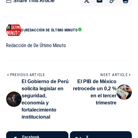
Share This Article
By
REDACCIÓN DE ÚLTIMO MINUTO
Redacción de De Último Minuto
PREVIOUS ARTICLE
NEXT ARTICLE
El Gobierno de Perú
El PIB de México
solicita legislar en
retrocede un 0,2 %
seguridad,
en el tercer
economía y
trimestre
fortalecimiento
institucional
Facebook
X