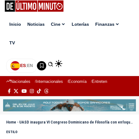
Inicio
Noticias
Cine
Loterías
Finanzas
TV
ES
|
EN
Nacionales
Internacionales
Economía
Entretenimiento
Deport
Home
-
UASD inaugura VI Congreso Dominicano de Filosofía con enfoque en identidad y pensamiento en español
ESTILO