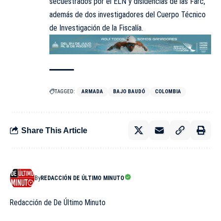
secuestrados por el ELN y
disidencias
de las Farc,
además de dos investigadores del Cuerpo Técnico
de Investigación de la Fiscalía.
TAGGED:
ARMADA
BAJO BAUDÓ
COLOMBIA
Share This Article
By
REDACCIÓN DE ÚLTIMO MINUTO
Redacción de De Último Minuto