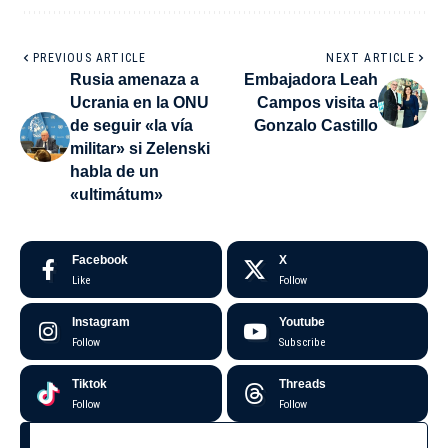
PREVIOUS ARTICLE
NEXT ARTICLE
Rusia amenaza a
Embajadora Leah
Ucrania en la ONU
Campos visita a
de seguir «la vía
Gonzalo Castillo
militar» si Zelenski
habla de un
«ultimátum»
Facebook
X
Like
Follow
Instagram
Youtube
Follow
Subscribe
Tiktok
Threads
Follow
Follow