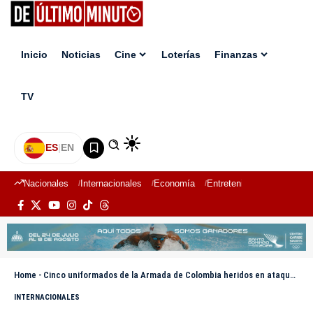
Inicio
Noticias
Cine
Loterías
Finanzas
TV
ES
|
EN
Nacionales
Internacionales
Economía
Entretenimiento
Deport
Home
-
Cinco uniformados de la Armada de Colombia heridos en ataque con drones
INTERNACIONALES