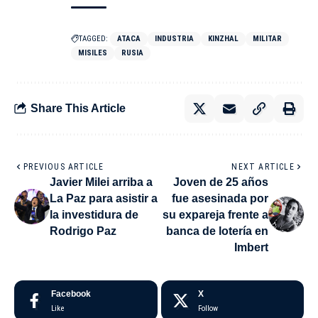
TAGGED:
ATACA
INDUSTRIA
KINZHAL
MILITAR
MISILES
RUSIA
Share This Article
PREVIOUS ARTICLE
NEXT ARTICLE
Javier Milei arriba a
Joven de 25 años
La Paz para asistir a
fue asesinada por
la investidura de
su expareja frente a
Rodrigo Paz
banca de lotería en
Imbert
Facebook
X
Like
Follow