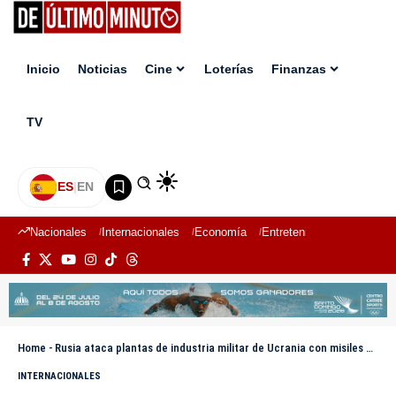
Inicio
Noticias
Cine
Loterías
Finanzas
TV
ES
|
EN
Nacionales
Internacionales
Economía
Entretenimiento
Deport
Home
-
Rusia ataca plantas de industria militar de Ucrania con misiles Kinzhal
INTERNACIONALES