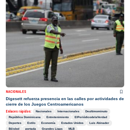
NACIONALES
Digesett refuerza presencia en las calles por actividades de
cierre de los Juegos Centroamericanos
Enlaces rápidos:
Nacionales
Internacionales
Deultimominuto
República Dominicana
Entretenimiento
ElPeriódicodelaVerdad
Deportes
Estilo
Economía
Estados Unidos
Luis Abinader
Béisbol
portada
Grandes Ligas
MLB