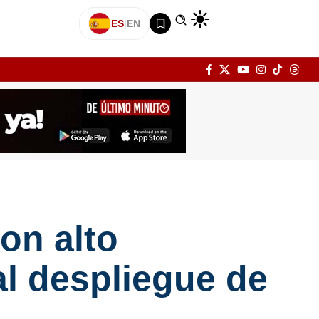
ES
|
EN
on alto
al despliegue de