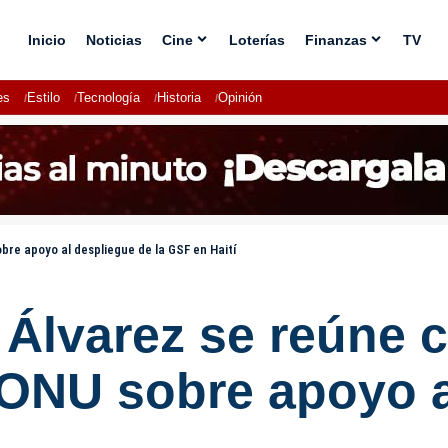
Inicio
Noticias
Cine
Loterías
Finanzas
TV
es
Estilo
Tecnología
Historia
Opinión
bre apoyo al despliegue de la GSF en Haití
 Álvarez se reúne c
 ONU sobre apoyo 