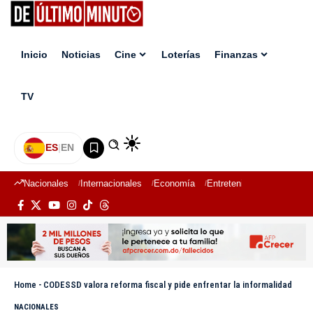
Inicio
Noticias
Cine
Loterías
Finanzas
TV
ES
|
EN
Nacionales
Internacionales
Economía
Entretenimiento
Deport
Home
-
CODESSD valora reforma fiscal y pide enfrentar la informalidad
NACIONALES