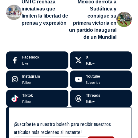
UNTC rechaza
México derrota a
iniciativas que
Sudáfrica y
limiten la libertad de
consigue su
prensa y expresión
primera victoria en
un partido inaugural
de un Mundial
Facebook
X
Like
Follow
Instagram
Youtube
Follow
Subscribe
Tiktok
Threads
Follow
Follow
¡Suscríbete a nuestro boletín para recibir nuestros
artículos más recientes al instante!