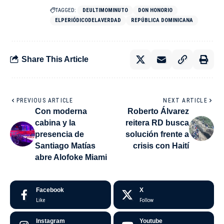
TAGGED:
DEULTIMOMINUTO
DON HONORIO
ELPERIÓDICODELAVERDAD
REPÚBLICA DOMINICANA
Share This Article
PREVIOUS ARTICLE
NEXT ARTICLE
Con moderna
Roberto Álvarez
cabina y la
reitera RD busca
presencia de
solución frente a
Santiago Matías
crisis con Haití
abre Alofoke Miami
Facebook
X
Like
Follow
Instagram
Youtube