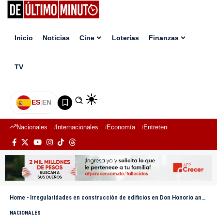
Inicio
Noticias
Cine
Loterías
Finanzas
TV
ES
|
EN
Nacionales
Internacionales
Economía
Entretenimiento
Deport
Home
-
Irregularidades en construcción de edificios en Don Honorio ante la vista de las autoridades
NACIONALES