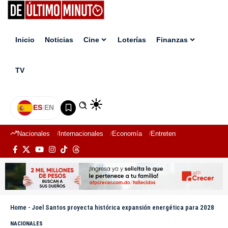
Inicio
Noticias
Cine
Loterías
Finanzas
TV
ES
|
EN
Nacionales
Internacionales
Economía
Entretenimiento
Deport
Home
-
Joel Santos proyecta histórica expansión energética para 2028
NACIONALES