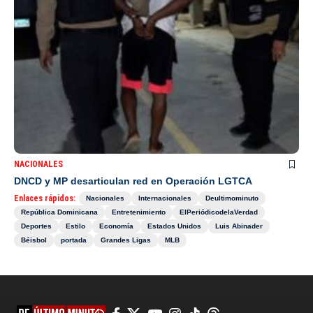
NACIONALES
DNCD y MP desarticulan red en Operación LGTCA
Enlaces rápidos:
Nacionales
Internacionales
Deultimominuto
República Dominicana
Entretenimiento
ElPeriódicodelaVerdad
Deportes
Estilo
Economía
Estados Unidos
Luis Abinader
Béisbol
portada
Grandes Ligas
MLB