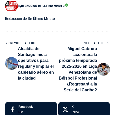
By
REDACCIÓN DE ÚLTIMO MINUTO
Redacción de De Último Minuto
PREVIOUS ARTICLE
NEXT ARTICLE
Alcaldía de
Miguel Cabrera
Santiago inicia
accionará la
operativos para
próxima temporada
regular y limpiar el
2025-2026 en Liga
cableado aéreo en
Venezolana de
la ciudad
Béisbol Profesional
¿Regresará a la
Serie del Caribe?
Facebook
X
Like
Follow