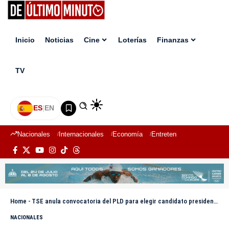
Inicio
Noticias
Cine
Loterías
Finanzas
TV
ES
|
EN
Nacionales
Internacionales
Economía
Entretenimiento
Deport
Home
-
TSE anula convocatoria del PLD para elegir candidato presidencial en 2026
NACIONALES