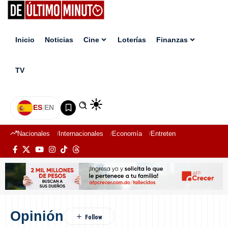
Inicio
Noticias
Cine
Loterías
Finanzas
TV
ES
|
EN
Nacionales
Internacionales
Economía
Entretenimiento
Deport
Opinión