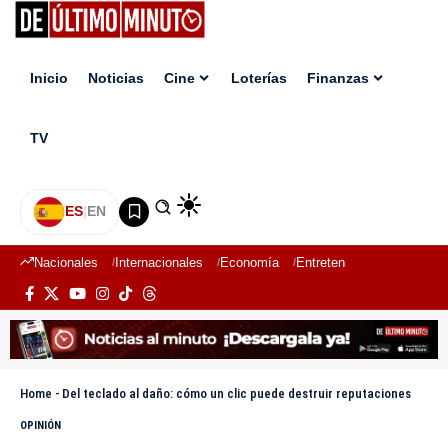
Inicio
Noticias
Cine
Loterías
Finanzas
TV
ES
|
EN
Nacionales
Internacionales
Economía
Entretenimiento
Deport
Home
-
Del teclado al daño: cómo un clic puede destruir reputaciones
OPINIÓN