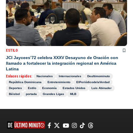
ESTILO
JCI Jaycees’72 celebra XXXV Desayuno de Oración con
llamado a fortalecer la integración regional en América
Latina
Enlaces rápidos:
Nacionales
Internacionales
Deultimominuto
República Dominicana
Entretenimiento
ElPeriódicodelaVerdad
Deportes
Estilo
Economía
Estados Unidos
Luis Abinader
Béisbol
portada
Grandes Ligas
MLB