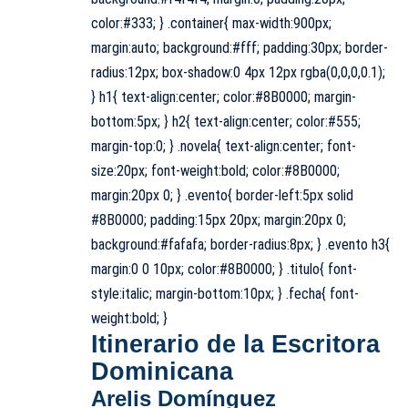
color:#333; } .container{ max-width:900px;
margin:auto; background:#fff; padding:30px; border-
radius:12px; box-shadow:0 4px 12px rgba(0,0,0,0.1);
} h1{ text-align:center; color:#8B0000; margin-
bottom:5px; } h2{ text-align:center; color:#555;
margin-top:0; } .novela{ text-align:center; font-
size:20px; font-weight:bold; color:#8B0000;
margin:20px 0; } .evento{ border-left:5px solid
#8B0000; padding:15px 20px; margin:20px 0;
background:#fafafa; border-radius:8px; } .evento h3{
margin:0 0 10px; color:#8B0000; } .titulo{ font-
style:italic; margin-bottom:10px; } .fecha{ font-
weight:bold; }
Itinerario de la Escritora
Dominicana
Arelis Domínguez