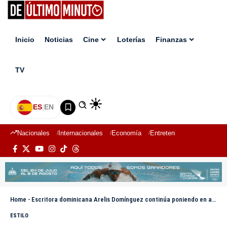
Inicio
Noticias
Cine
Loterías
Finanzas
TV
ES
|
EN
Nacionales
Internacionales
Economía
Entretenimiento
Deport
Home
-
Escritora dominicana Arelis Domínguez continúa poniendo en alto el nombre de la República Dominicana en escenarios internacionales
ESTILO