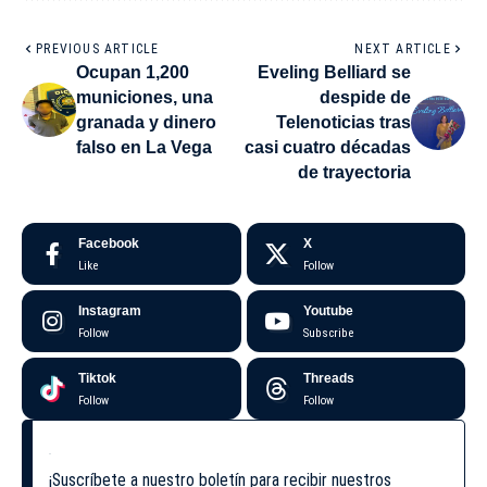
PREVIOUS ARTICLE
NEXT ARTICLE
Ocupan 1,200
Eveling Belliard se
municiones, una
despide de
granada y dinero
Telenoticias tras
falso en La Vega
casi cuatro décadas
de trayectoria
Facebook
X
Like
Follow
Instagram
Youtube
Follow
Subscribe
Tiktok
Threads
Follow
Follow
¡Suscríbete a nuestro boletín para recibir nuestros