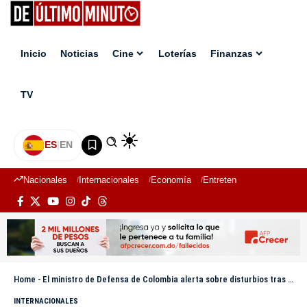
Inicio
Noticias
Cine
Loterías
Finanzas
TV
ES
|
EN
Nacionales
Internacionales
Economía
Entretenimiento
Deport
Home
-
El ministro de Defensa de Colombia alerta sobre disturbios tras los resultados de la segunda vuelta presidencial
INTERNACIONALES