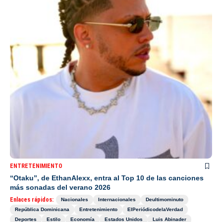
ENTRETENIMIENTO
“Otaku”, de EthanAlexx, entra al Top 10 de las canciones
más sonadas del verano 2026
Enlaces rápidos:
Nacionales
Internacionales
Deultimominuto
República Dominicana
Entretenimiento
ElPeriódicodelaVerdad
Deportes
Estilo
Economía
Estados Unidos
Luis Abinader