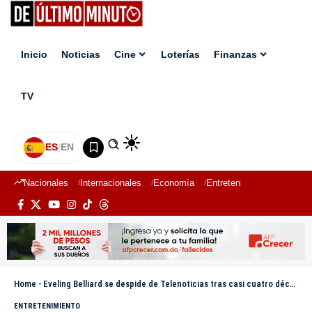
Inicio
Noticias
Cine
Loterías
Finanzas
TV
ES
|
EN
Nacionales
Internacionales
Economía
Entretenimiento
Deport
Home
-
Eveling Belliard se despide de Telenoticias tras casi cuatro décadas de trayectoria
ENTRETENIMIENTO