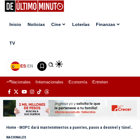
Inicio
Noticias
Cine
Loterías
Finanzas
TV
ES
|
EN
Nacionales
Internacionales
Economía
Entretenimiento
Deport
Home
-
MOPC dará mantenimientos a puentes, pasos a desnivel y túneles durante esta semana
NACIONALES