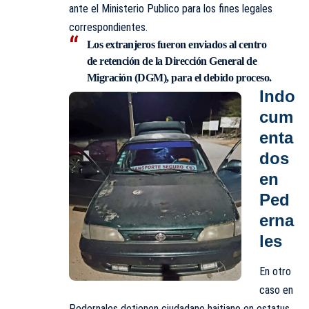
ante el Ministerio Publico para los fines legales
correspondientes.
Los extranjeros fueron enviados al centro
de retención de la
Dirección General de
Migración
(
DGM
), para el debido proceso.
Indo
cum
enta
dos
en
Ped
erna
les
En otro
caso en
Pedernales detienen ciudadano haitiano en estatus