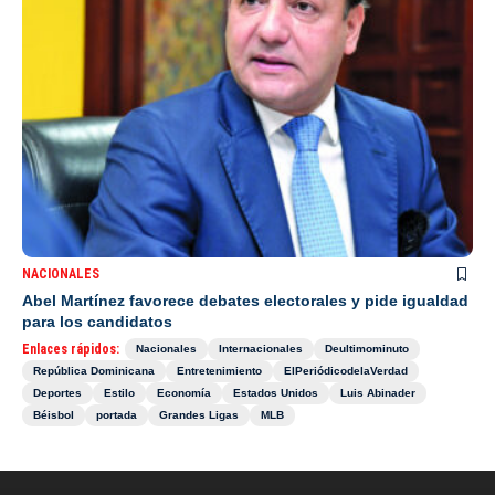
NACIONALES
Abel Martínez favorece debates electorales y pide igualdad
para los candidatos
Enlaces rápidos:
Nacionales
Internacionales
Deultimominuto
República Dominicana
Entretenimiento
ElPeriódicodelaVerdad
Deportes
Estilo
Economía
Estados Unidos
Luis Abinader
Béisbol
portada
Grandes Ligas
MLB