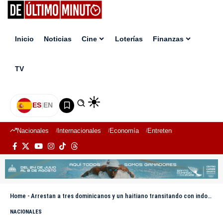
Inicio
Noticias
Cine
Loterías
Finanzas
TV
ES
|
EN
Nacionales
Internacionales
Economía
Entretenimiento
Deport
Home
-
Arrestan a tres dominicanos y un haitiano transitando con indocumentados en San Juan y Pedernales
NACIONALES