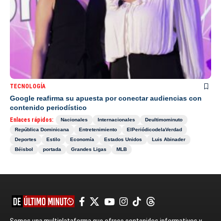
TECNOLOGÍA
Google reafirma su apuesta por conectar audiencias con
contenido periodístico
Enlaces rápidos:
Nacionales
Internacionales
Deultimominuto
República Dominicana
Entretenimiento
ElPeriódicodelaVerdad
Deportes
Estilo
Economía
Estados Unidos
Luis Abinader
Béisbol
portada
Grandes Ligas
MLB