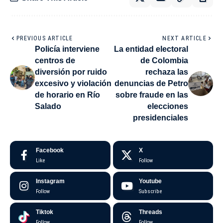
PREVIOUS ARTICLE
NEXT ARTICLE
Policía interviene
La entidad electoral
centros de
de Colombia
diversión por ruido
rechaza las
excesivo y violación
denuncias de Petro
de horario en Río
sobre fraude en las
Salado
elecciones
presidenciales
Facebook
X
Like
Follow
Instagram
Youtube
Follow
Subscribe
Tiktok
Threads
Follow
Follow