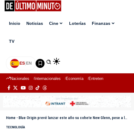
Inicio
Noticias
Cine
Loterías
Finanzas
TV
ES
|
EN
Nacionales
Internacionales
Economía
Entretenimiento
Deport
Home
-
Blue Origin prevé lanzar este año su cohete New Glenn, pese a la explosión en una prueba
TECNOLOGÍA