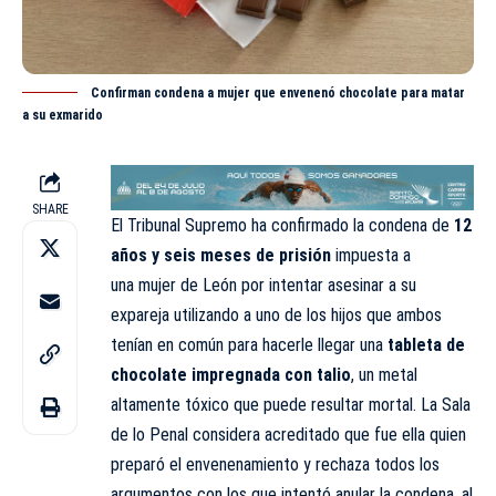
Confirman condena a mujer que envenenó chocolate para matar
a su exmarido
SHARE
El Tribunal Supremo ha confirmado la condena de
12
años y seis meses de prisión
impuesta
a
una mujer de León por intentar asesinar a su
expareja utilizando a uno de los hijos que ambos
tenían en común para hacerle llegar una
tableta de
chocolate impregnada con talio
, un metal
altamente tóxico que puede resultar mortal. La Sala
de lo Penal considera acreditado que fue ella quien
preparó el envenenamiento y rechaza todos los
argumentos con los que intentó anular la condena, al