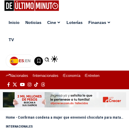
Inicio
Noticias
Cine
Loterías
Finanzas
TV
ES
|
EN
Nacionales
Internacionales
Economía
Entretenimiento
Deport
Home
-
Confirman condena a mujer que envenenó chocolate para matar a su exmarido
INTERNACIONALES