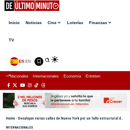
Inicio
Noticias
Cine
Loterías
Finanzas
TV
ES
|
EN
Nacionales
Internacionales
Economía
Entretenimiento
Deport
Home
-
Desalojan varias calles de Nueva York por un fallo estructural de un rascacielos
INTERNACIONALES