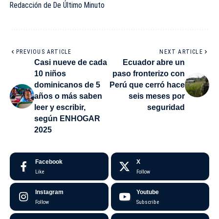
Redacción de De Último Minuto
PREVIOUS ARTICLE
NEXT ARTICLE
Casi nueve de cada
Ecuador abre un
10 niños
paso fronterizo con
dominicanos de 5
Perú que cerró hace
años o más saben
seis meses por
leer y escribir,
seguridad
según ENHOGAR
2025
Facebook
X
Like
Follow
Instagram
Youtube
Follow
Subscribe