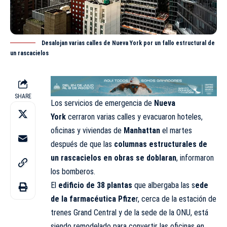
Desalojan varias calles de Nueva York por un fallo estructural de
un rascacielos
SHARE
Los servicios de emergencia de
Nueva
York
cerraron varias calles y evacuaron hoteles,
oficinas y viviendas de
Manhattan
el martes
después de que las
columnas estructurales de
un
rascacielos
en obras se doblaran
, informaron
los bomberos.
El
edificio de 38 plantas
que albergaba las s
ede
de la farmacéutica Pfize
r, cerca de la estación de
trenes Grand Central y de la sede de la ONU, está
siendo remodelado para convertir las oficinas en